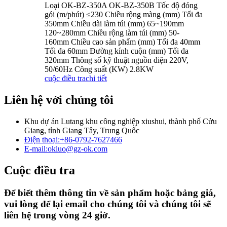
Loại OK-BZ-350A OK-BZ-350B Tốc độ đóng
gói (m/phút) ≤230 Chiều rộng màng (mm) Tối đa
350mm Chiều dài làm túi (mm) 65~190mm
120~280mm Chiều rộng làm túi (mm) 50-
160mm Chiều cao sản phẩm (mm) Tối đa 40mm
Tối đa 60mm Đường kính cuộn (mm) Tối đa
320mm Thông số kỹ thuật nguồn điện 220V,
50/60Hz Công suất (KW) 2.8KW
cuộc điều tra
chi tiết
Liên hệ với chúng tôi
Khu dự án Lutang khu công nghiệp xiushui, thành phố Cửu
Giang, tỉnh Giang Tây, Trung Quốc
Điện thoại:
+86-0792-7627466
E-mail:
okluo@gz-ok.com
Cuộc điều tra
Để biết thêm thông tin về sản phẩm hoặc bảng giá,
vui lòng để lại email cho chúng tôi và chúng tôi sẽ
liên hệ trong vòng 24 giờ.