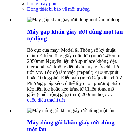
Dòng máy phủ
Dòng thiết bị bảo vệ môi trường
Máy gấp khăn giấy ướt dùng một lần
tự động
Bố cục của máy: Model & Thông số kỹ thuật
chính: Chiều rộng giấy cuộn lớn (mm) 1450mm
2050mm Nguyên liệu thô spunlace không dệt,
therbond, vải không dệt phân hủy, giấy chịu lực
ướt, v.v. Tốc độ làm việc (m/phút) ≤100m/phút
hoặc 10 log/phút Kiểu gấp (mm) Gấp kiểu chữ Z
Phương pháp kéo có thể tùy chọn phương pháp
kéo liên tục hoặc kéo từng tờ Chiều rộng mở
giấy (chiều rộng gấp) (mm) 200mm hoặc ...
cuộc điều tra
chi tiết
Máy đóng gói khăn giấy ướt dùng
một lần