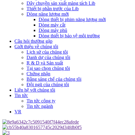
Dây chuyền sản xuất màng tách Lib
Thiết bị phần trước của Lib
Dòng năng lượng mới
Dòng thiết bị phim năng lượng mới
Dòng máy cắt
Dòng máy phủ
Dòng thiết bị bảo vệ môi trường
Câu hỏi thường gặp
Giới thiệu về chúng tôi
Lịch sử của chúng tôi
Danh dự của chúng tôi
R & D và Sản xuất
Tại sao chọn chúng tôi
Chứng nhận
Bằng sáng chế của chúng tôi
Đội ngũ của chúng tôi
Liên hệ với chúng tôi
Tin tức
Tin tức công ty
Tin tức ngành
VR