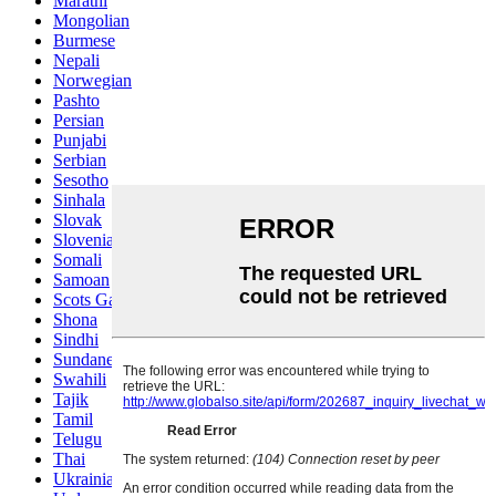
Marathi
Mongolian
Burmese
Nepali
Norwegian
Pashto
Persian
Punjabi
Serbian
Sesotho
Sinhala
Slovak
Slovenian
Somali
Samoan
Scots Gaelic
Shona
Sindhi
Sundanese
Swahili
Tajik
Tamil
Telugu
Thai
Ukrainian