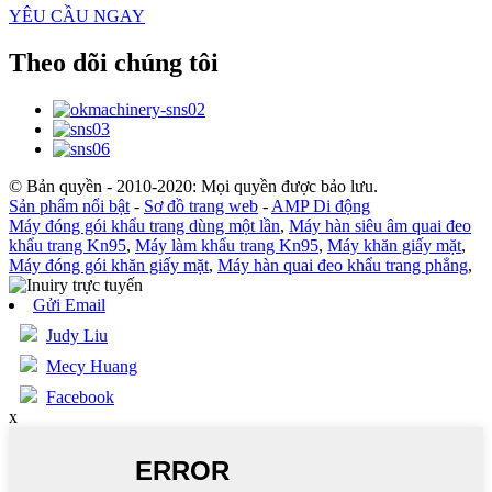
YÊU CẦU NGAY
Theo dõi chúng tôi
© Bản quyền - 2010-2020: Mọi quyền được bảo lưu.
Sản phẩm nổi bật
-
Sơ đồ trang web
-
AMP Di động
Máy đóng gói khẩu trang dùng một lần
,
Máy hàn siêu âm quai đeo
khẩu trang Kn95
,
Máy làm khẩu trang Kn95
,
Máy khăn giấy mặt
,
Máy đóng gói khăn giấy mặt
,
Máy hàn quai đeo khẩu trang phẳng
,
Gửi Email
Judy Liu
Mecy Huang
Facebook
x