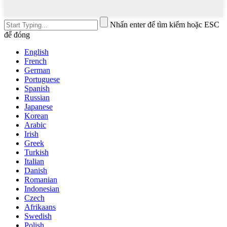
Nhấn enter để tìm kiếm hoặc ESC
để đóng
English
French
German
Portuguese
Spanish
Russian
Japanese
Korean
Arabic
Irish
Greek
Turkish
Italian
Danish
Romanian
Indonesian
Czech
Afrikaans
Swedish
Polish