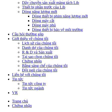
Dây chuyền sản xuất màng tách Lib
Thiết bị phần trước của Lib
Dòng năng lượng mới
Dòng thiết bị phim năng lượng mới
Dòng máy cắt
Dòng máy phủ
Dòng thiết bị bảo vệ môi trường
Câu hỏi thường gặp
Giới thiệu về chúng tôi
Lịch sử của chúng tôi
Danh dự của chúng tôi
R & D và Sản xuất
Tại sao chọn chúng tôi
Chứng nhận
Bằng sáng chế của chúng tôi
Đội ngũ của chúng tôi
Liên hệ với chúng tôi
Tin tức
Tin tức công ty
Tin tức ngành
VR
Trang chủ
Chứng nhận