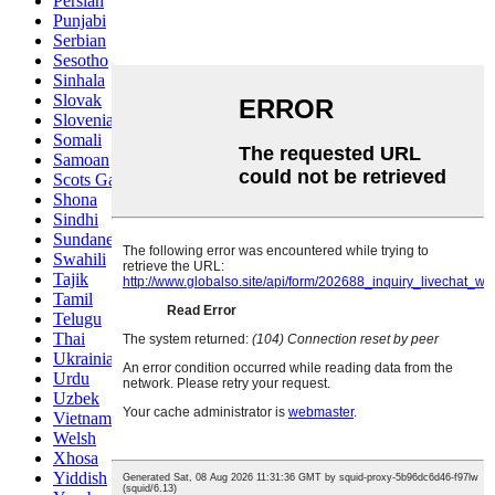
Persian
Punjabi
Serbian
Sesotho
Sinhala
Slovak
Slovenian
Somali
Samoan
Scots Gaelic
Shona
Sindhi
Sundanese
Swahili
Tajik
Tamil
Telugu
Thai
Ukrainian
Urdu
Uzbek
Vietnamese
Welsh
Xhosa
Yiddish