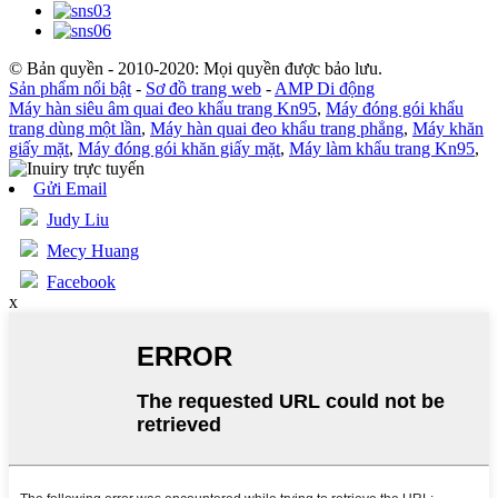
© Bản quyền - 2010-2020: Mọi quyền được bảo lưu.
Sản phẩm nổi bật
-
Sơ đồ trang web
-
AMP Di động
Máy hàn siêu âm quai đeo khẩu trang Kn95
,
Máy đóng gói khẩu
trang dùng một lần
,
Máy hàn quai đeo khẩu trang phẳng
,
Máy khăn
giấy mặt
,
Máy đóng gói khăn giấy mặt
,
Máy làm khẩu trang Kn95
,
Gửi Email
Judy Liu
Mecy Huang
Facebook
x