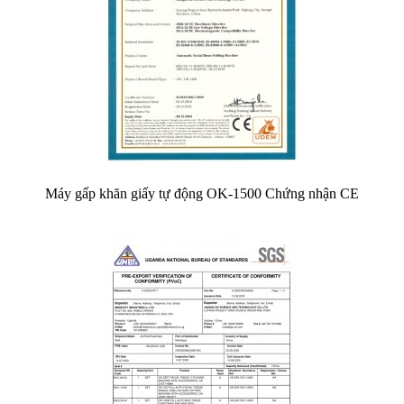
Máy gấp khăn giấy tự động OK-1500 Chứng nhận CE