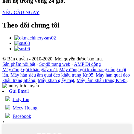
liên hệ trong vòng 24 giờ.
YÊU CẦU NGAY
Theo dõi chúng tôi
© Bản quyền - 2010-2020: Mọi quyền được bảo lưu.
Sản phẩm nổi bật
-
Sơ đồ trang web
-
AMP Di động
Máy đóng gói khăn giấy mặt
,
Máy đóng gói khẩu trang dùng một
lần
,
Máy hàn siêu âm quai đeo khẩu trang Kn95
,
Máy hàn quai đeo
khẩu trang phẳng
,
Máy khăn giấy mặt
,
Máy làm khẩu trang Kn95
,
Gửi Email
Judy Liu
Mecy Huang
Facebook
x