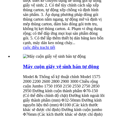
được thiết kế chuyên dụng để đóng gói tự động
giấy vệ sinh; 2. Có thể tùy chỉnh cách sắp xếp
thùng carton, tự động xếp chồng và định hình
sản phẩm. 3. Áp dụng phương pháp đóng gói
thùng carton nằm ngang, tự động mở và định vị
mép thùng carton, đảm bảo đóng gói trơn tru,
không bị kẹt thùng carton. 4. Phạm vi ứng dụng
rộng; có thể đáp ứng mọi loại sản phẩm đóng
gói. 5. Có thể lắp thêm thiết bị dán băng keo bốn
cạnh, máy dán keo nóng chảy...
cuộc điều tra
chi tiết
Máy cuộn giấy vệ sinh bán tự động
Model & Thông số kỹ thuật chính Model 1575
2000 2200 2600 2800 2900 3000 Chiều rộng
cuộn Jumbo 1750 1950 2150 2550 2750 2850
2950 Đường kính cuộn thành phẩm Φ70-150
(Có thể điều chỉnh độ chặt) Đường kính ngoài lõi
giấy thành phẩm (mm) Φ32-50mm Đường kính
nguyên liệu thô (mm) Φ1100 (Các kích thước
khác sẽ được chỉ định) Đường kính cuộn jumbo
Φ76mm (Các kích thước khác sẽ được chỉ định)