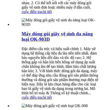
nhau. 2. Có thể kết nối với các máy đóng gói
giấy vệ sinh đơn hoặc nhiều máy ở đầu cuối.
cuộc điều tra
chi tiết
Máy đóng gói giấy vệ sinh đa năng
loại OK-903D
Đặc điểm cấu trúc và hiệu suất chính 1. Máy sử
dụng hệ thống cấp liệu đa làn tiên tiến nhất, đảm
bảo nguyên liệu dồi dào và tốc độ cao; 2. Hệ
thống gấp và hàn kín bên hông sử dụng áp suất
chân không âm để tạo hình, đảm bảo chất lượng
hàn kín; 3. Với hình thức đóng gói đa dạng, máy
có thể đáp ứng nhu cầu đóng gói sản phẩm thông
thường và đóng gói sản phẩm thương mại điện tử
hiện nay. Đây là lựa chọn hàng đầu cho các loại
bao bì giấy vệ sinh đa dạng trong tương lai. Mô
hình bố trí máy & Thông số kỹ thuật chính...
cuộc điều tra
chi tiết