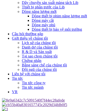
Dây chuyền sản xuất màng tách Lib
Thiết bị phần trước của Lib
Dòng năng lượng mới
Dòng thiết bị phim năng lượng mới
Dòng máy cắt
Dòng máy phủ
Dòng thiết bị bảo vệ môi trường
Câu hỏi thường gặp
Giới thiệu về chúng tôi
Lịch sử của chúng tôi
Danh dự của chúng tôi
R & D và Sản xuất
Tại sao chọn chúng tôi
Chứng nhận
Bằng sáng chế của chúng tôi
Đội ngũ của chúng tôi
Liên hệ với chúng tôi
Tin tức
Tin tức công ty
Tin tức ngành
VR