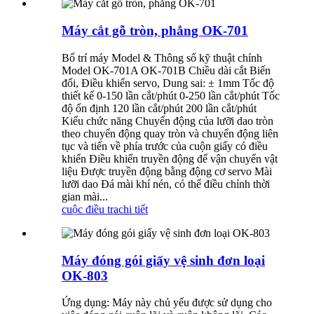
Máy cắt gỗ tròn, phẳng OK-701
Bố trí máy Model & Thông số kỹ thuật chính
Model OK-701A OK-701B Chiều dài cắt Biến
đổi, Điều khiển servo, Dung sai: ± 1mm ​​Tốc độ
thiết kế 0-150 lần cắt/phút 0-250 lần cắt/phút Tốc
độ ổn định 120 lần cắt/phút 200 lần cắt/phút
Kiểu chức năng Chuyển động của lưỡi dao tròn
theo chuyển động quay tròn và chuyển động liên
tục và tiến về phía trước của cuộn giấy có điều
khiển Điều khiển truyền động để vận chuyển vật
liệu Được truyền động bằng động cơ servo Mài
lưỡi dao Đá mài khí nén, có thể điều chỉnh thời
gian mài...
cuộc điều tra
chi tiết
Máy đóng gói giấy vệ sinh đơn loại
OK-803
Ứng dụng: Máy này chủ yếu được sử dụng cho