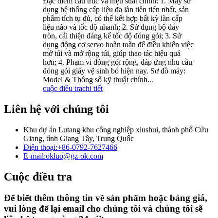
Đặc điểm cấu trúc và hiệu suất chính: 1. Máy sử
dụng hệ thống cấp liệu đa làn tiên tiến nhất, sản
phẩm tích tụ đủ, có thể kết hợp bất kỳ làn cấp
liệu nào và tốc độ nhanh; 2. Sử dụng bộ đẩy
tròn, cải thiện đáng kể tốc độ đóng gói; 3. Sử
dụng động cơ servo hoàn toàn để điều khiển việc
mở túi và mở rộng túi, giúp thao tác hiệu quả
hơn; 4. Phạm vi đóng gói rộng, đáp ứng nhu cầu
đóng gói giấy vệ sinh bó hiện nay. Sơ đồ máy:
Model & Thông số kỹ thuật chính...
cuộc điều tra
chi tiết
Liên hệ với chúng tôi
Khu dự án Lutang khu công nghiệp xiushui, thành phố Cửu
Giang, tỉnh Giang Tây, Trung Quốc
Điện thoại:
+86-0792-7627466
E-mail:
okluo@gz-ok.com
Cuộc điều tra
Để biết thêm thông tin về sản phẩm hoặc bảng giá,
vui lòng để lại email cho chúng tôi và chúng tôi sẽ