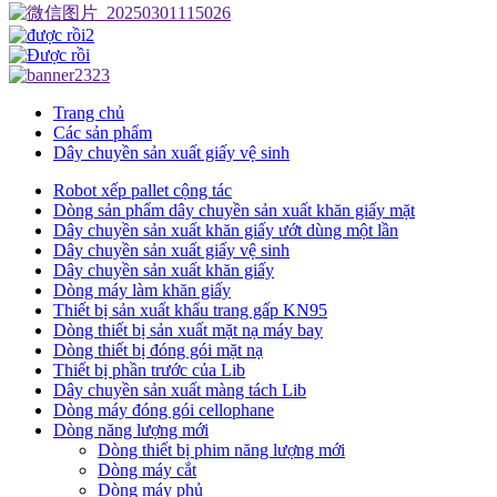
Trang chủ
Các sản phẩm
Dây chuyền sản xuất giấy vệ sinh
Robot xếp pallet cộng tác
Dòng sản phẩm dây chuyền sản xuất khăn giấy mặt
Dây chuyền sản xuất khăn giấy ướt dùng một lần
Dây chuyền sản xuất giấy vệ sinh
Dây chuyền sản xuất khăn giấy
Dòng máy làm khăn giấy
Thiết bị sản xuất khẩu trang gấp KN95
Dòng thiết bị sản xuất mặt nạ máy bay
Dòng thiết bị đóng gói mặt nạ
Thiết bị phần trước của Lib
Dây chuyền sản xuất màng tách Lib
Dòng máy đóng gói cellophane
Dòng năng lượng mới
Dòng thiết bị phim năng lượng mới
Dòng máy cắt
Dòng máy phủ