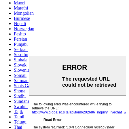
Maori
Marathi
Mongolian
Burmese
Nepali
Norwegian
Pashto
Persian
Punjabi
Serbian
Sesotho
Sinhala
Slovak
Slovenian
Somali
Samoan
Scots Gaelic
Shona
Sindhi
Sundanese
Swahili
Tajik
Tamil
Telugu
Thai