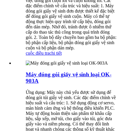
việc đóng gói cuộn lõi và cuộn không lõi. Các
đặc điểm chính về cấu trúc và hiệu suất: 1. Máy
đóng gói giấy vệ sinh đơn được thiết kế đặc biệt
để đóng gói giấy vệ sinh cuộn. Máy có thể tự
động thực hiện quy trình từ cấp liệu, đóng gói
đến dán mép. Nhờ đó, tránh được ô nhiễm thứ
cấp do thao tác thủ công trong quá trình đóng
gói. 2. Toàn bộ dây chuyền bao gồm ba bộ phận:
bộ phận cấp liệu, bộ phận đóng gói giấy vệ sinh
cuộn và bộ phận dán mép.
cuộc điều tra
chi tiết
Máy đóng gói giấy vệ sinh loại OK-
903A
Ứng dụng: Máy này chủ yếu được sử dụng để
đóng gói túi giấy vệ sinh. Các đặc điểm chính về
hiệu suất và cấu trúc: 1. Sử dụng động cơ servo,
màn hình cảm ứng và hệ thống điều khiển PLC.
Máy tự động hoàn thiện sản phẩm từ khâu cấp
liệu, sắp xếp, mở túi, cho giấy vào túi, góc đưa
giấy vào và niêm phong. Có thể thay đổi linh
hoạt và nhanh chóng các thông số kỹ thuật khác