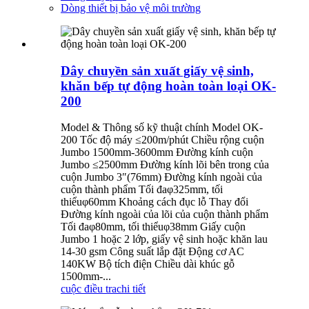
Dòng thiết bị bảo vệ môi trường
Dây chuyền sản xuất giấy vệ sinh,
khăn bếp tự động hoàn toàn loại OK-
200
Model & Thông số kỹ thuật chính Model OK-
200 Tốc độ máy ≤200m/phút Chiều rộng cuộn
Jumbo 1500mm-3600mm Đường kính cuộn
Jumbo ≤2500mm Đường kính lõi bên trong của
cuộn Jumbo 3″(76mm) Đường kính ngoài của
cuộn thành phẩm Tối đaφ325mm, tối
thiểuφ60mm Khoảng cách đục lỗ Thay đổi
Đường kính ngoài của lõi của cuộn thành phẩm
Tối đaφ80mm, tối thiểuφ38mm Giấy cuộn
Jumbo 1 hoặc 2 lớp, giấy vệ sinh hoặc khăn lau
14-30 gsm Công suất lắp đặt Động cơ AC
140KW Bộ tích điện Chiều dài khúc gỗ
1500mm-...
cuộc điều tra
chi tiết