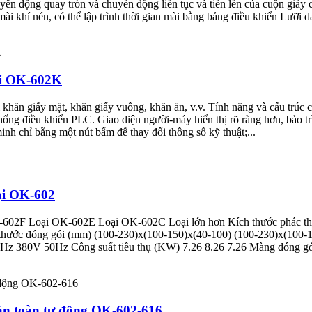
ển động quay tròn và chuyển động liên tục và tiến lên của cuộn giấy c
 khí nén, có thể lập trình thời gian mài bằng bảng điều khiển Lưỡi da
ại OK-602K
khăn giấy mặt, khăn giấy vuông, khăn ăn, v.v. Tính năng và cấu trúc 
ng điều khiển PLC. Giao diện người-máy hiển thị rõ ràng hơn, bảo trì 
inh chỉ bằng một nút bấm để thay đổi thông số kỹ thuật;...
ại OK-602
OK-602F Loại OK-602E Loại OK-602C Loại lớn hơn Kích thước phác
thước đóng gói (mm) (100-230)x(100-150)x(40-100) (100-230)x(100-
z 380V 50Hz Công suất tiêu thụ (KW) 7.26 8.26 7.26 Màng đóng g
àn toàn tự động OK-602-616