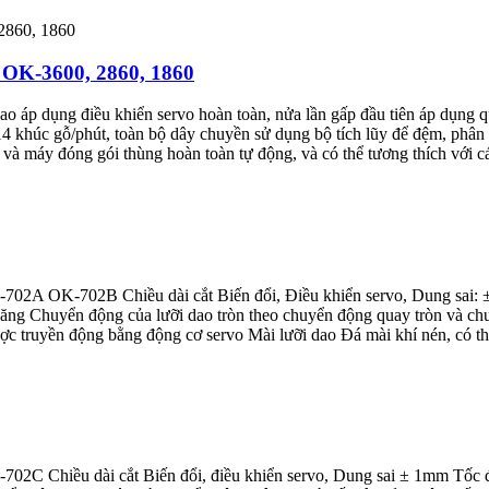
 OK-3600, 2860, 1860
ao áp dụng điều khiển servo hoàn toàn, nửa lần gấp đầu tiên áp dụng 
 14 khúc gỗ/phút, toàn bộ dây chuyền sử dụng bộ tích lũy để đệm, phâ
à máy đóng gói thùng hoàn toàn tự động, và có thể tương thích với cá
2A OK-702B Chiều dài cắt Biến đổi, Điều khiển servo, Dung sai: ±1m
năng Chuyển động của lưỡi dao tròn theo chuyển động quay tròn và chuy
c truyền động bằng động cơ servo Mài lưỡi dao Đá mài khí nén, có thể 
C Chiều dài cắt Biến đổi, điều khiển servo, Dung sai ± 1mm ​​Tốc độ 