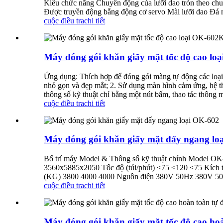
Kiểu chức năng Chuyển động của lưỡi dao tròn theo chuy
Được truyền động bằng động cơ servo Mài lưỡi dao Đá mài
cuộc điều tra
chi tiết
Máy đóng gói khăn giấy mặt tốc độ cao lo
Ứng dụng: Thích hợp để đóng gói màng tự động các loại 
nhỏ gọn và đẹp mắt; 2. Sử dụng màn hình cảm ứng, hệ thố
thông số kỹ thuật chỉ bằng một nút bấm, thao tác thông m
cuộc điều tra
chi tiết
Máy đóng gói khăn giấy mặt đẩy ngang lo
Bố trí máy Model & Thông số kỹ thuật chính Model 
3560x5885x2050 Tốc độ (túi/phút) ≤75 ≤120 ≤75 Kích 
(KG) 3800 4000 4000 Nguồn điện 380V 50Hz 380V 50H
cuộc điều tra
chi tiết
Máy đóng gói khăn giấy mặt tốc độ cao ho