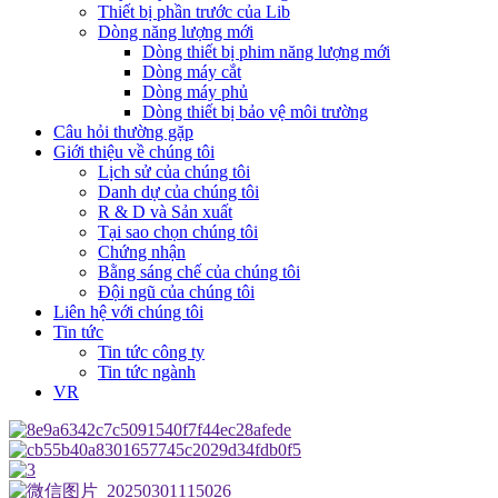
Thiết bị phần trước của Lib
Dòng năng lượng mới
Dòng thiết bị phim năng lượng mới
Dòng máy cắt
Dòng máy phủ
Dòng thiết bị bảo vệ môi trường
Câu hỏi thường gặp
Giới thiệu về chúng tôi
Lịch sử của chúng tôi
Danh dự của chúng tôi
R & D và Sản xuất
Tại sao chọn chúng tôi
Chứng nhận
Bằng sáng chế của chúng tôi
Đội ngũ của chúng tôi
Liên hệ với chúng tôi
Tin tức
Tin tức công ty
Tin tức ngành
VR