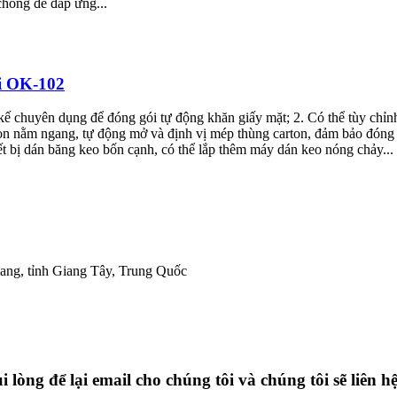
 chồng để đáp ứng...
ại OK-102
 kế chuyên dụng để đóng gói tự động khăn giấy mặt; 2. Có thể tùy chỉn
 nằm ngang, tự động mở và định vị mép thùng carton, đảm bảo đóng gó
ết bị dán băng keo bốn cạnh, có thể lắp thêm máy dán keo nóng chảy...
ang, tỉnh Giang Tây, Trung Quốc
 lòng để lại email cho chúng tôi và chúng tôi sẽ liên h