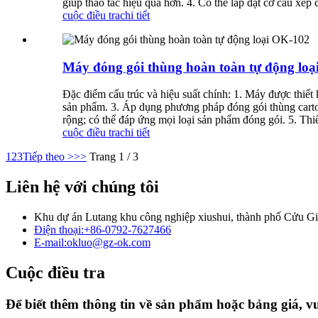
giúp thao tác hiệu quả hơn. 4. Có thể lắp đặt cơ cấu xếp
cuộc điều tra
chi tiết
Máy đóng gói thùng hoàn toàn tự động lo
Đặc điểm cấu trúc và hiệu suất chính: 1. Máy được thiết
sản phẩm. 3. Áp dụng phương pháp đóng gói thùng carton
rộng; có thể đáp ứng mọi loại sản phẩm đóng gói. 5. Thi
cuộc điều tra
chi tiết
1
2
3
Tiếp theo >
>>
Trang 1 / 3
Liên hệ với chúng tôi
Khu dự án Lutang khu công nghiệp xiushui, thành phố Cửu Gi
Điện thoại:
+86-0792-7627466
E-mail:
okluo@gz-ok.com
Cuộc điều tra
Để biết thêm thông tin về sản phẩm hoặc bảng giá, vui