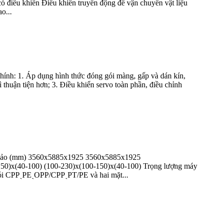
ó điều khiển Điều khiển truyền động để vận chuyển vật liệu
o...
chính: 1. Áp dụng hình thức đóng gói màng, gấp và dán kín,
thuận tiện hơn; 3. Điều khiển servo toàn phần, điều chỉnh
 thảo (mm) 3560x5885x1925 3560x5885x1925
150)x(40-100) (100-230)x(100-150)x(40-100) Trọng lượng máy
ói CPPˎPEˎOPP/CPPˎPT/PE và hai mặt...