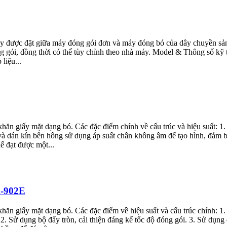
này được đặt giữa máy đóng gói đơn và máy đóng bó của dây chuyền sả
g gói, đồng thời có thể tùy chỉnh theo nhà máy. Model & Thông số k
liệu...
 giấy mặt dạng bó. Các đặc điểm chính về cấu trúc và hiệu suất: 1. Má
và dán kín bên hông sử dụng áp suất chân không âm để tạo hình, đảm bả
ể đạt được một...
K-902E
 giấy mặt dạng bó. Các đặc điểm về hiệu suất và cấu trúc chính: 1. Má
. Sử dụng bộ đẩy tròn, cải thiện đáng kể tốc độ đóng gói. 3. Sử dụng đ