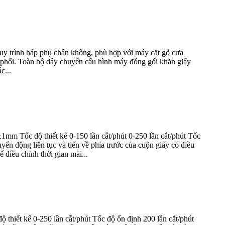
quy trình hấp phụ chân không, phù hợp với máy cắt gỗ cưa
n phối. Toàn bộ dây chuyền cấu hình máy đóng gói khăn giấy
c...
m Tốc độ thiết kế 0-150 lần cắt/phút 0-250 lần cắt/phút Tốc
ển động liên tục và tiến về phía trước của cuộn giấy có điều
điều chỉnh thời gian mài...
thiết kế 0-250 lần cắt/phút Tốc độ ổn định 200 lần cắt/phút